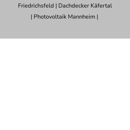
Friedrichsfeld
|
Dachdecker Käfertal
|
Photovoltaik Mannheim
|