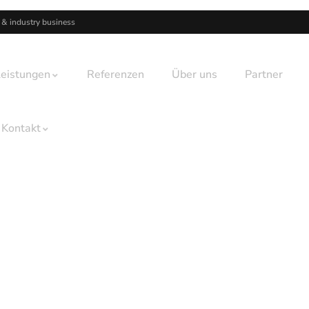
 & industry business
Leistungen
Referenzen
Über uns
Partner
Kontakt