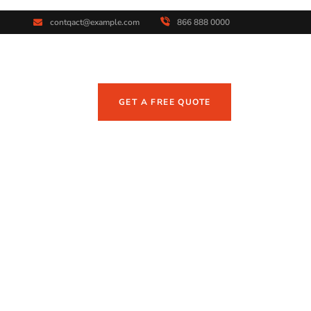
contqact@example.com
866 888 0000
GET A FREE QUOTE